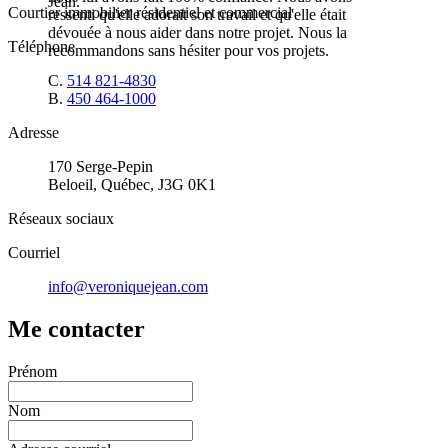
Jean.
Courtier immobilier résidentiel et commercial
ressenti qu'elle adorait son travail et qu'elle était
dévouée à nous aider dans notre projet. Nous la
Téléphone
recommandons sans hésiter pour vos projets.
C.
514 821-4830
B.
450 464-1000
Adresse
170 Serge-Pepin
Beloeil, Québec, J3G 0K1
Réseaux sociaux
Courriel
info@veroniquejean.com
Me contacter
Prénom
Nom