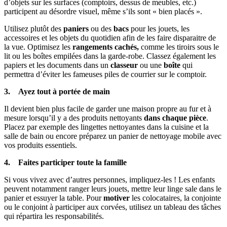
d’objets sur les surfaces (comptoirs, dessus de meubles, etc.)
participent au désordre visuel, même s’ils sont « bien placés ».
Utilisez plutôt des
paniers
ou des
bacs
pour les jouets, les
accessoires et les objets du quotidien afin de les faire disparaitre de
la vue. Optimisez les
rangements cachés,
comme les tiroirs sous le
lit ou les boîtes empilées dans la garde-robe. Classez également les
papiers et les documents dans un
classeur
ou une
boîte
qui
permettra d’éviter les fameuses piles de courrier sur le comptoir.
3. Ayez tout à portée de main
Il devient bien plus facile de garder une maison propre au fur et à
mesure lorsqu’il y a des produits nettoyants
dans chaque pièce
.
Placez par exemple des lingettes nettoyantes dans la cuisine et la
salle de bain ou encore préparez un panier de nettoyage mobile avec
vos produits essentiels.
4. Faites participer toute la famille
Si vous vivez avec d’autres personnes, impliquez-les ! Les enfants
peuvent notamment ranger leurs jouets, mettre leur linge sale dans le
panier et essuyer la table. Pour
motiver
les colocataires, la conjointe
ou le conjoint à participer aux corvées, utilisez un tableau des tâches
qui répartira les responsabilités.